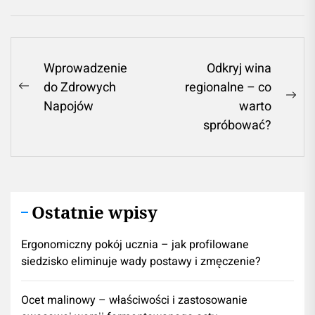
Nawigacja
Wprowadzenie
Odkryj wina
do Zdrowych
regionalne – co
wpisu
Previous
Ne
Napojów
warto
post:
pos
spróbować?
Ostatnie wpisy
Ergonomiczny pokój ucznia – jak profilowane
siedzisko eliminuje wady postawy i zmęczenie?
Ocet malinowy – właściwości i zastosowanie